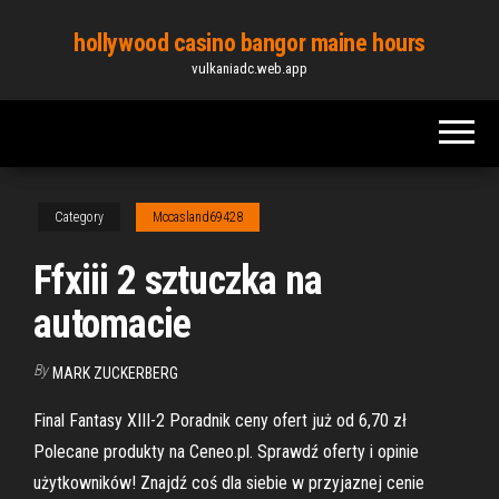
Skip
hollywood casino bangor maine hours
to
vulkaniadc.web.app
the
content
Category
Mccasland69428
Ffxiii 2 sztuczka na
automacie
By
MARK ZUCKERBERG
Final Fantasy XIII-2 Poradnik ceny ofert już od 6,70 zł
Polecane produkty na Ceneo.pl. Sprawdź oferty i opinie
użytkowników! Znajdź coś dla siebie w przyjaznej cenie