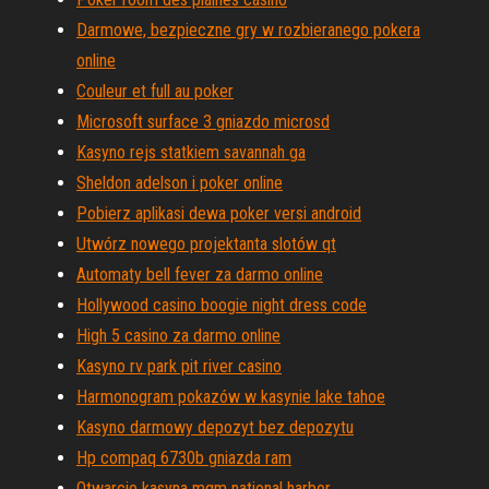
Darmowe, bezpieczne gry w rozbieranego pokera
online
Couleur et full au poker
Microsoft surface 3 gniazdo microsd
Kasyno rejs statkiem savannah ga
Sheldon adelson i poker online
Pobierz aplikasi dewa poker versi android
Utwórz nowego projektanta slotów qt
Automaty bell fever za darmo online
Hollywood casino boogie night dress code
High 5 casino za darmo online
Kasyno rv park pit river casino
Harmonogram pokazów w kasynie lake tahoe
Kasyno darmowy depozyt bez depozytu
Hp compaq 6730b gniazda ram
Otwarcie kasyna mgm national harbor