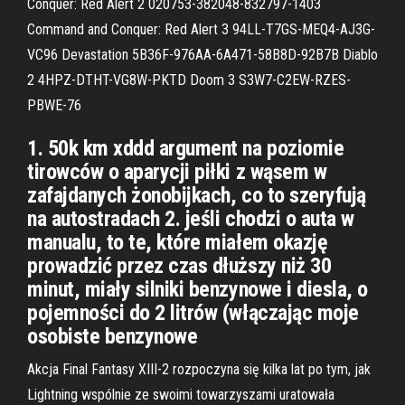
Conquer: Red Alert 2 020753-382048-832797-1403
Command and Conquer: Red Alert 3 94LL-T7GS-MEQ4-AJ3G-
VC96 Devastation 5B36F-976AA-6A471-58B8D-92B7B Diablo
2 4HPZ-DTHT-VG8W-PKTD Doom 3 S3W7-C2EW-RZES-
PBWE-76
1. 50k km xddd argument na poziomie
tirowców o aparycji piłki z wąsem w
zafajdanych żonobijkach, co to szeryfują
na autostradach 2. jeśli chodzi o auta w
manualu, to te, które miałem okazję
prowadzić przez czas dłuższy niż 30
minut, miały silniki benzynowe i diesla, o
pojemności do 2 litrów (włączając moje
osobiste benzynowe
Akcja Final Fantasy XIII-2 rozpoczyna się kilka lat po tym, jak
Lightning wspólnie ze swoimi towarzyszami uratowała