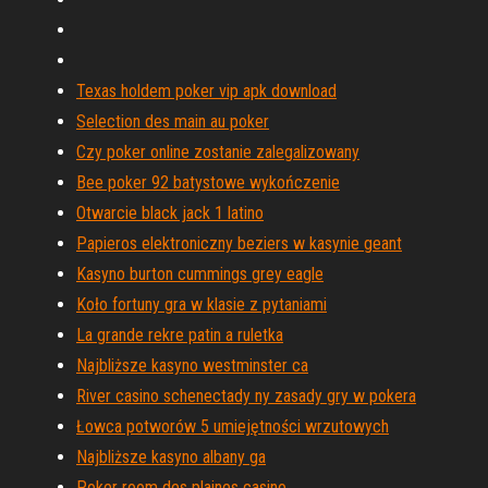
Texas holdem poker vip apk download
Selection des main au poker
Czy poker online zostanie zalegalizowany
Bee poker 92 batystowe wykończenie
Otwarcie black jack 1 latino
Papieros elektroniczny beziers w kasynie geant
Kasyno burton cummings grey eagle
Koło fortuny gra w klasie z pytaniami
La grande rekre patin a ruletka
Najbliższe kasyno westminster ca
River casino schenectady ny zasady gry w pokera
Łowca potworów 5 umiejętności wrzutowych
Najbliższe kasyno albany ga
Poker room des plaines casino