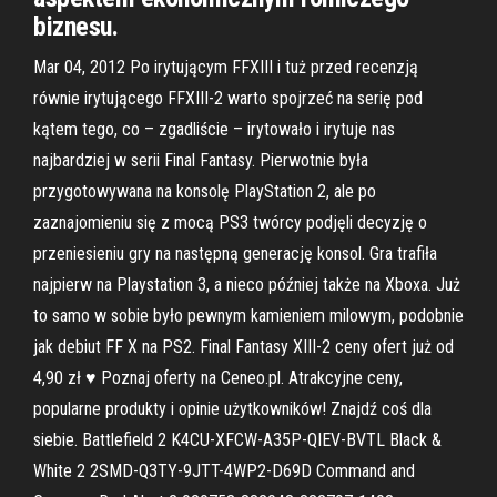
biznesu.
Mar 04, 2012 Po irytującym FFXIII i tuż przed recenzją
równie irytującego FFXIII-2 warto spojrzeć na serię pod
kątem tego, co – zgadliście – irytowało i irytuje nas
najbardziej w serii Final Fantasy. Pierwotnie była
przygotowywana na konsolę PlayStation 2, ale po
zaznajomieniu się z mocą PS3 twórcy podjęli decyzję o
przeniesieniu gry na następną generację konsol. Gra trafiła
najpierw na Playstation 3, a nieco później także na Xboxa. Już
to samo w sobie było pewnym kamieniem milowym, podobnie
jak debiut FF X na PS2. Final Fantasy XIII-2 ceny ofert już od
4,90 zł ♥ Poznaj oferty na Ceneo.pl. Atrakcyjne ceny,
popularne produkty i opinie użytkowników! Znajdź coś dla
siebie. Battlefield 2 K4CU-XFCW-A35P-QIEV-BVTL Black &
White 2 2SMD-Q3TY-9JTT-4WP2-D69D Command and