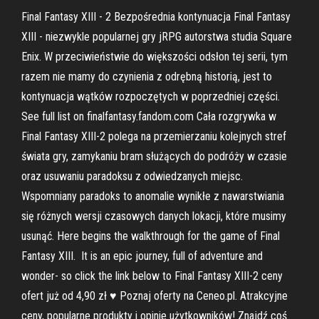
Final Fantasy XIII - 2 Bezpośrednia kontynuacja Final Fantasy
XIII - niezwykle popularnej gry jRPG autorstwa studia Square
Enix. W przeciwieństwie do większości odsłon tej serii, tym
razem nie mamy do czynienia z odrębną historią, jest to
kontynuacja wątków rozpoczętych w poprzedniej części.
See full list on finalfantasy.fandom.com Cała rozgrywka w
Final Fantasy XIII-2 polega na przemierzaniu kolejnych stref
świata gry, zamykaniu bram służących do podróży w czasie
oraz usuwaniu paradoksu z odwiedzanych miejsc.
Wspomniany paradoks to anomalie wynikłe z nawarstwiania
się różnych wersji czasowych danych lokacji, które musimy
usunąć. Here begins the walkthrough for the game of Final
Fantasy XIII. It is an epic journey, full of adventure and
wonder- so click the link below to Final Fantasy XIII-2 ceny
ofert już od 4,90 zł ♥ Poznaj oferty na Ceneo.pl. Atrakcyjne
ceny, popularne produkty i opinie użytkowników! Znajdź coś